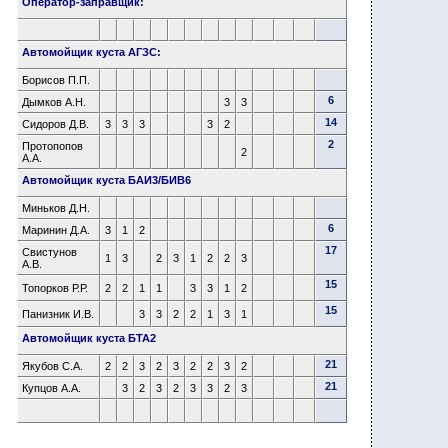
Оператор-заправщик:
Автомойщик куста АГЗС:
Борисов П.П.
6
Дымков А.Н.
3
3
14
Сидоров Д.В.
3
3
3
3
2
2
Протопопов
2
А.А.
Автомойщик куста БАИ3/БИВ6
Миньков Д.Н.
6
Маринин Д.А.
3
1
2
17
Свистунов
1
3
2
3
1
2
2
3
А.В.
15
Топорков Р.Р.
2
2
1
1
3
3
1
2
15
Панизник И.В.
3
3
2
2
1
3
1
Автомойщик куста БТА2
21
Якубов С.А.
2
2
3
2
3
2
2
3
2
21
Купцов А.А.
3
2
3
2
3
3
2
3