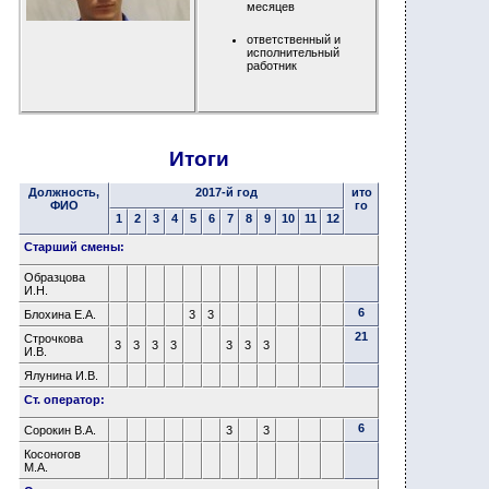
месяцев
ответственный и
исполнительный
работник
Итоги
Должность,
2017-й год
ито
ФИО
го
1
2
3
4
5
6
7
8
9
10
11
12
Старший смены:
Образцова
И.Н.
6
Блохина Е.А.
3
3
21
Строчкова
3
3
3
3
3
3
3
И.В.
Ялунина И.В.
Ст. оператор:
6
Сорокин В.А.
3
3
Косоногов
М.А.