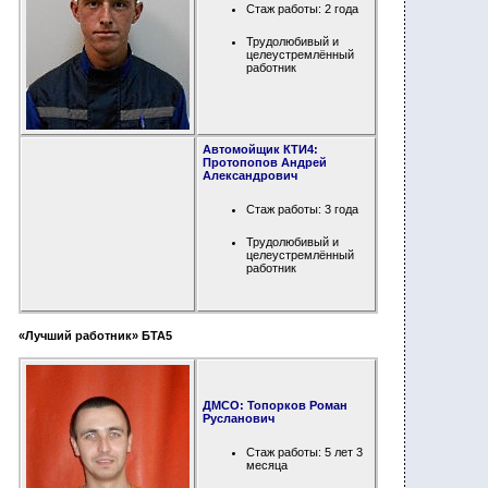
Стаж работы: 2 года
Трудолюбивый и
целеустремлённый
работник
Автомойщик КТИ4:
Протопопов Андрей
Александрович
Стаж работы: 3 года
Трудолюбивый и
целеустремлённый
работник
«Лучший работник» БТА5
ДМСО: Топорков Роман
Русланович
Стаж работы: 5 лет 3
месяца