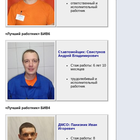
ответственный и
исполнительный
работник
«Лучший работник» БИВ6
Ст.автомойщик: Свистунов
Андрей Владимирович
Стаж работы: 6 лет 10
месяцев
трудолюбивый и
исполнительный
работник
«Лучший работник» БИВ4
ДМСО: Панизник Иван
Игоревич
Стаж работы: 8