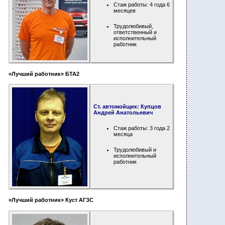
Стаж работы: 4 года
6
месяц
ев
Трудолюбивый,
ответственный и
исполнительный
работник
«Лучший работник» БТА2
Ст. автомойщик: Купцов
Андрей Анатольевич
Стаж работы: 3 года
2
месяц
а
Трудолюбивый и
исполнительный
работник
«Лучший работник» Куст АГЗС