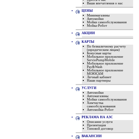
Ваши впечатления о нас
ЦЕНЫ
Минимагазины
Автомойки
Мойки самообслуживания
Мойка-Робот
АКЦИИ
КАРТЫ
По безналичному расчету
(юридическим лицам)
Бонусные карты
Мобильное приложение
ServioPumpMobile
Мобильное приложение
Pay&Wash
Мобильное приложение
МОЮСАМ
Личный кабинет
Наши партнеры
УСЛУГИ
Автомойки
Автомагазины
Мойки самообслуживания
Химчистка
самообслуживания
Автомойка-Робот
РЕКЛАМА НА АЗС
Описание услуги
Презентация
Типовой договор
ВАКАНСИИ