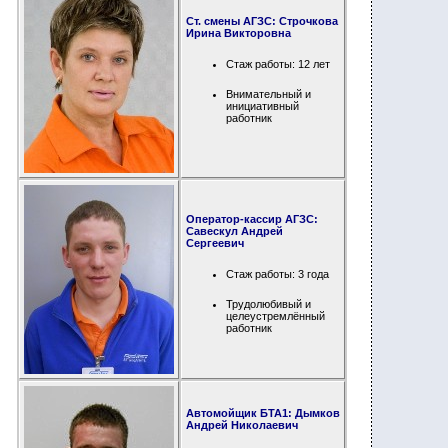
Ст. смены АГЗС: Строчкова
Ирина Викторовна
Стаж работы: 12 лет
Внимательный и
инициативный
работник
Оператор-кассир АГЗС:
Савескул Андрей
Сергеевич
Стаж работы: 3 года
Трудолюбивый и
целеустремлённый
работник
Автомойщик
БТА1
:
Дымков
Андрей Николаевич