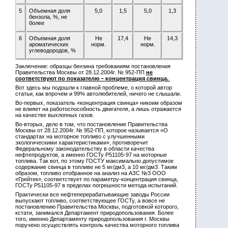
5
Объемная доля
5,0
1,5
5,0
1,3
бензола, %, не
более
6
Объемная доля
Не
17,4
Не
14,3
ароматических
норм.
норм.
углеводородов, %
Заключение: образцы бензина требованиям постановления
Правительства Москвы от 28.12.2004г. № 952-ПП
не
соответствуют по показателю – концентрация свинца.
Вот здесь мы подошли к главной проблеме, о которой автор
статьи, как впрочем и 99% автолюбителей, ничего не слышали.
Во-первых, показатель «концентрация свинца» никоим образом
не влияет на работоспособность двигателя, а лишь отражается
на качестве выхлопных газов.
Во-вторых, дело в том, что постановление Правительства
Москвы от 28.12.2004г. № 952-ПП, которое называется «О
стандартах на моторное топливо с улучшенными
экологическими характеристиками», противоречит
Федеральному законодательству в области качества
нефтепродуктов, а именно ГОСТу Р51105-97 на моторные
топлива. Так вот, по этому ГОСТУ максимально допустимое
содержание свинца в топливе не 5 мг/дм3, а 10 мг/дм3. Таким
образом, топливо отобранное на анализ на АЗС №3 ООО
«Грейтек», соответствует по параметру-концентрация свинца,
ГОСТу Р51105-97 в пределах погрешности метода испытаний.
Практически все нефтеперерабатывающие заводы России
выпускают топливо, соответствующее ГОСТу, а вовсе не
постановлению Правительства Москвы, подготовкой которого,
кстати, занимался Департамент природопользования. Более
того, именно Департаменту природопользования г. Москвы
поручено осуществлять контроль качества моторного топлива