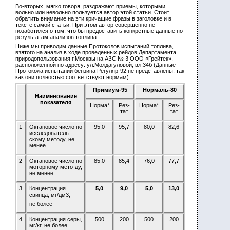
Во-вторых, мягко говоря, раздражают приемы, которыми
вольно или невольно пользуется автор этой статьи. Стоит
обратить внимание на эти кричащие фразы в заголовке и в
тексте самой статьи. При этом автор совершенно не
позаботился о том, что бы предоставить конкретные данные по
результатам анализов топлива.
Ниже мы приводим данные Протоколов испытаний топлива,
взятого на анализ в ходе проведенных рейдов Департамента
природопользования г.Москвы на АЗС № 3 ООО «Грейтек»,
расположенной по адресу: ул.Молдагуловой, вл.34б (Данные
Протокола испытаний бензина Регуляр-92 не представлены, так
как они полностью соответствуют нормам):
Примиум-95
Нормаль-80
Наименование
показателя
Норма*
Рез-
Норма*
Рез-
тат
тат
1
Октановое число по
95,0
95,7
80,0
82,6
исследователь-
скому методу, не
менее
2
Октановое число по
85,0
85,4
76,0
77,7
моторному мето-ду,
не менее
3
Концентрация
5,0
9,0
5,0
13,0
свинца, мг/дм3,
не более
4
Концентрация серы,
500
200
500
200
мг/кг, не более