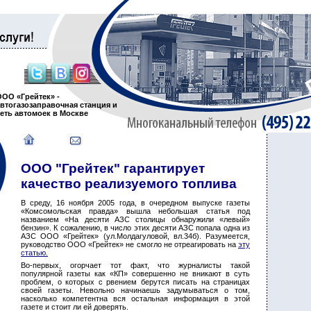
ООО «Грейтек» -
автогазозаправочная станция и
сеть автомоек в Москве
ООО "Грейтек" гарантирует
качество реализуемого топлива
В среду, 16 ноября 2005 года, в очередном выпуске газеты
«Комсомольская правда» вышла небольшая статья под
названием «На десяти АЗС столицы обнаружили «левый»
бензин». К сожалению, в число этих десяти АЗС попала одна из
АЗС ООО «Грейтек» (ул.Молдагуловой, вл.34б). Разумеется,
руководство ООО «Грейтек» не смогло не отреагировать на
эту
статью.
Во-первых, огорчает тот факт, что журналисты такой
популярной газеты как «КП» совершенно не вникают в суть
проблем, о которых с рвением берутся писать на страницах
своей газеты. Невольно начинаешь задумываться о том,
насколько компетентна вся остальная информация в этой
газете и стоит ли ей доверять.