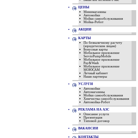
ЦЕНЫ
Минимагазины
Автомойки
Мойки самообслуживания
Мойка-Робот
АКЦИИ
КАРТЫ
По безналичному расчету
(юридическим лицам)
Бонусные карты
Мобильное приложение
ServioPumpMobile
Мобильное приложение
Pay&Wash
Мобильное приложение
МОЮСАМ
Личный кабинет
Наши партнеры
УСЛУГИ
Автомойки
Автомагазины
Мойки самообслуживания
Химчистка самообслуживания
Автомойка-Робот
РЕКЛАМА НА АЗС
Описание услуги
Презентация
Типовой договор
ВАКАНСИИ
КОНТАКТЫ