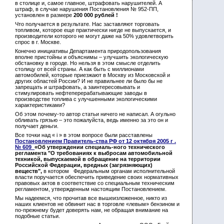
в столице и, самое главное, штрафовать нарушителей. А
штраф, в случае нарушения Постановления № 952-ПП,
установлен в размере
200 000 рублей !
Что получается в результате. Нас заставляют торговать
топливом, которое еще практически нигде не выпускается, и
производители которого не могут даже на 50% удовлетворить
спрос в г. Москве.
Конечно инициативы Департамента природопользования
вполне пристойны и объяснимы – улучшить экологическую
обстановку в городе. Но нельзя в этом смысле отделить
столицу от всей страны. А как быть с миллионами
автомобилей, которые приезжают в Москву из Московской и
других областей России? И не правильнее ли было бы не
запрещать и штрафовать, а заинтересовывать и
стимулировать нефтеперерабатывающие заводы в
производстве топлива с улучшенными экологическими
характеристиками?
Об этом почему-то автор статьи ничего не написал. А огульно
обливать грязью – это пожалуйста, ведь именно за это он и
получает деньги.
Все точки над « i » в этом вопросе были расставлены
Постановлением Правитель-ства РФ от 12 октября 2005 г .
№ 609
«Об утверждении специаль-ного технического
регламента "О требованиях к выбросам автомобильной
техникой, выпускаемой в обращение на территории
Российской Федерации, вредных (загрязняющих)
веществ",
в котором Федеральным органам исполнительной
власти поручается обеспечить приведение своих нормативных
правовых актов в соответствие со специальным техническим
регламентом, утвержденным настоящим Постановлением.
Мы надеемся, что прочитав все вышеизложенное, никто из
наших клиентов не обвинит нас в торговле «левым» бензином и
по-прежнему будет доверять нам, не обращая внимание на
подобные статьи.