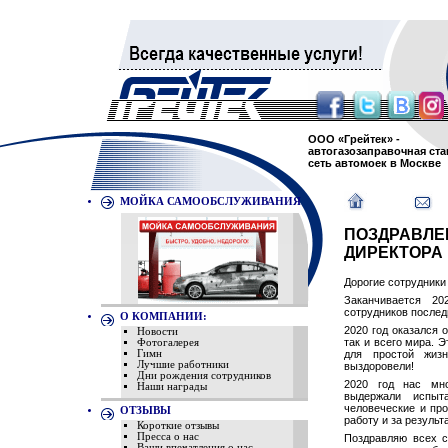
ООО «Грейтек» -
автогазозаправочная ста
сеть автомоек в Москве
МОЙКА САМООБСЛУЖИВАНИЯ
ПОЗДРАВЛЕ
ДИРЕКТОРА 
Дорогие сотрудники 
Заканчивается 20
сотрудников послед
О КОМПАНИИ:
2020 год оказался 
Новости
так и всего мира. 
Фотогалерея
для простой жиз
Гимн
Лучшие работники
выздоровели!
Дни рождения сотрудников
2020 год нас мно
Наши награды
выдержали испыт
человеческие и пр
ОТЗЫВЫ
работу и за результа
Короткие отзывы
Пресса о нас
Поздравляю всех 
Ваши впечатления о нас