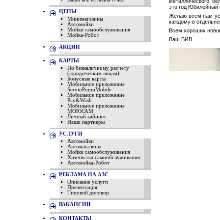
металлического бе
это год Юбилейный 
ЦЕНЫ
Желаю всем нам усп
Минимагазины
каждому в отдельнос
Автомойки
Мойки самообслуживания
Всем хороших нового
Мойка-Робот
Ваш БИВ.
АКЦИИ
КАРТЫ
По безналичному расчету
(юридическим лицам)
Бонусные карты
Мобильное приложение
ServioPumpMobile
Мобильное приложение
Pay&Wash
Мобильное приложение
МОЮСАМ
Личный кабинет
Наши партнеры
УСЛУГИ
Автомойки
Автомагазины
Мойки самообслуживания
Химчистка самообслуживания
Автомойка-Робот
РЕКЛАМА НА АЗС
Описание услуги
Презентация
Типовой договор
ВАКАНСИИ
КОНТАКТЫ